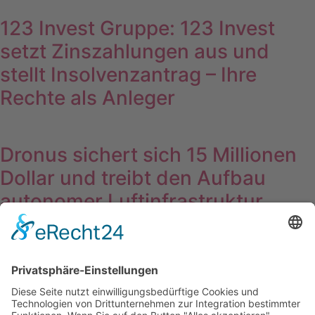
123 Invest Gruppe: 123 Invest
setzt Zinszahlungen aus und
stellt Insolvenzantrag – Ihre
Rechte als Anleger
Dronus sichert sich 15 Millionen
Dollar und treibt den Aufbau
autonomer Luftinfrastruktur
voran
Wichtiges
Impressum
Datenschutz