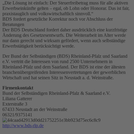
„Die Lösung ist einfach: Der Steuerfreibetrag muss für alle aktiven
Erwerbseinkünfte gelten – egal, ob Lohn oder Honorar. Das ist fair,
praxistauglich und volkswirtschaftlich sinnvoll.“
BDS fordert gesetzliche Korrektur noch vor Abschluss der
Beratungen
Der BDS Deutschland fordert daher ausdrücklich eine kurzfristige
Änderung des Gesetzesentwurfs. Die Weiterarbeit im Alter werde
nur dann gerecht und wirksam gefördert, wenn auch selbständige
Erwerbstätigkeit berücksichtigt werde.
Der Bund der Selbständigen (BDS) Rheinland-Pfalz und Saarland
e.V. vertritt die Interessen von rund 2500 Unternehmern in
Rheinland-Pfalz und dem Saarland. Der BDS ist eine der ältesten
branchenübergreifenden Interessenvertretungen der gewerblichen
Wirtschaft und hat seinen Sitz in Neustadt a. d. Weinstraße.
Firmenkontakt
Bund der Selbständigen Rheinland-Pfalz & Saarland e.V.
Liliana Gatterer
Exterstraße 3
67433 Neustadt an der Weinstraße
06321/9375141
http://www.bds-rlp.de