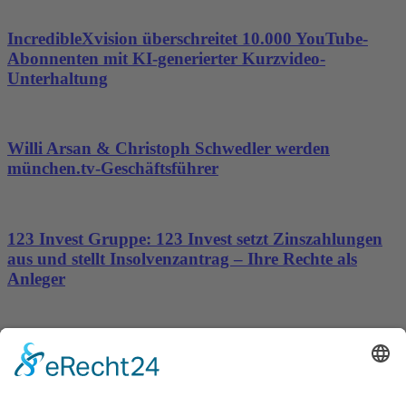
IncredibleXvision überschreitet 10.000 YouTube-
Abonnenten mit KI-generierter Kurzvideo-
Unterhaltung
Willi Arsan & Christoph Schwedler werden
münchen.tv-Geschäftsführer
123 Invest Gruppe: 123 Invest setzt Zinszahlungen
aus und stellt Insolvenzantrag – Ihre Rechte als
Anleger
Dronus sichert sich 15 Millionen Dollar und treibt
den Aufbau autonomer Luftinfrastruktur voran
Wichtiges