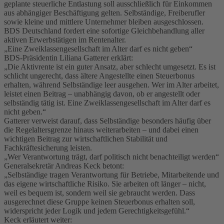
geplante steuerliche Entlastung soll ausschließlich für Einkommen
aus abhängiger Beschäftigung gelten. Selbständige, Freiberufler
sowie kleine und mittlere Unternehmer bleiben ausgeschlossen.
BDS Deutschland fordert eine sofortige Gleichbehandlung aller
aktiven Erwerbstätigen im Rentenalter.
„Eine Zweiklassengesellschaft im Alter darf es nicht geben“
BDS-Präsidentin Liliana Gatterer erklärt:
„Die Aktivrente ist ein guter Ansatz, aber schlecht umgesetzt. Es ist
schlicht ungerecht, dass ältere Angestellte einen Steuerbonus
erhalten, während Selbständige leer ausgehen. Wer im Alter arbeitet,
leistet einen Beitrag – unabhängig davon, ob er angestellt oder
selbständig tätig ist. Eine Zweiklassengesellschaft im Alter darf es
nicht geben.“
Gatterer verweist darauf, dass Selbständige besonders häufig über
die Regelaltersgrenze hinaus weiterarbeiten – und dabei einen
wichtigen Beitrag zur wirtschaftlichen Stabilität und
Fachkräftesicherung leisten.
„Wer Verantwortung trägt, darf politisch nicht benachteiligt werden“
Generalsekretär Andreas Keck betont:
„Selbständige tragen Verantwortung für Betriebe, Mitarbeitende und
das eigene wirtschaftliche Risiko. Sie arbeiten oft länger – nicht,
weil es bequem ist, sondern weil sie gebraucht werden. Dass
ausgerechnet diese Gruppe keinen Steuerbonus erhalten soll,
widerspricht jeder Logik und jedem Gerechtigkeitsgefühl.“
Keck erläutert weiter: