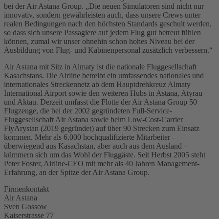
bei der Air Astana Group. „Die neuen Simulatoren sind nicht nur
innovativ, sondern gewährleisten auch, dass unsere Crews unter
realen Bedingungen nach den höchsten Standards geschult werden,
so dass sich unsere Passagiere auf jedem Flug gut betreut fühlen
können, zumal wir unser ohnehin schon hohes Niveau bei der
Ausbildung von Flug- und Kabinenpersonal zusätzlich verbessern.“
Air Astana mit Sitz in Almaty ist die nationale Fluggesellschaft
Kasachstans. Die Airline betreibt ein umfassendes nationales und
internationales Streckennetz ab dem Hauptdrehkreuz Almaty
International Airport sowie den weiteren Hubs in Astana, Atyrau
und Aktau. Derzeit umfasst die Flotte der Air Astana Group 50
Flugzeuge, die bei der 2002 gegründeten Full-Service-
Fluggesellschaft Air Astana sowie beim Low-Cost-Carrier
FlyArystan (2019 gegründet) auf über 90 Strecken zum Einsatz
kommen. Mehr als 6.000 hochqualifizierte Mitarbeiter –
überwiegend aus Kasachstan, aber auch aus dem Ausland –
kümmern sich um das Wohl der Fluggäste. Seit Herbst 2005 steht
Peter Foster, Airline-CEO mit mehr als 40 Jahren Management-
Erfahrung, an der Spitze der Air Astana Group.
Firmenkontakt
Air Astana
Sven Gossow
Kaiserstrasse 77