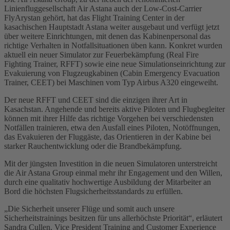
Linienfluggesellschaft Air Astana auch der Low-Cost-Carrier
FlyArystan gehört, hat das Flight Training Center in der
kasachischen Hauptstadt Astana weiter ausgebaut und verfügt jetzt
über weitere Einrichtungen, mit denen das Kabinenpersonal das
richtige Verhalten in Notfallsituationen üben kann. Konkret wurden
aktuell ein neuer Simulator zur Feuerbekämpfung (Real Fire
Fighting Trainer, RFFT) sowie eine neue Simulationseinrichtung zur
Evakuierung von Flugzeugkabinen (Cabin Emergency Evacuation
Trainer, CEET) bei Maschinen vom Typ Airbus A320 eingeweiht.
Der neue RFFT und CEET sind die einzigen ihrer Art in
Kasachstan. Angehende und bereits aktive Piloten und Flugbegleiter
können mit ihrer Hilfe das richtige Vorgehen bei verschiedensten
Notfällen trainieren, etwa den Ausfall eines Piloten, Notöffnungen,
das Evakuieren der Fluggäste, das Orientieren in der Kabine bei
starker Rauchentwicklung oder die Brandbekämpfung.
Mit der jüngsten Investition in die neuen Simulatoren unterstreicht
die Air Astana Group einmal mehr ihr Engagement und den Willen,
durch eine qualitativ hochwertige Ausbildung der Mitarbeiter an
Bord die höchsten Flugsicherheitsstandards zu erfüllen.
„Die Sicherheit unserer Flüge und somit auch unsere
Sicherheitstrainings besitzen für uns allerhöchste Priorität“, erläutert
Sandra Cullen, Vice President Training and Customer Experience