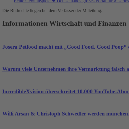
Echte Gewinnspiele ★ Deutschlands großes Portal für ✔ seriö
Die Bildrechte liegen bei dem Verfasser der Mitteilung.
Informationen Wirtschaft und Finanzen
Josera Petfood macht mit „Good Food. Good Poop“ d
Warum viele Unternehmen ihre Vermarktung falsch 
IncredibleXvision überschreitet 10.000 YouTube-Abo
Willi Arsan & Christoph Schwedler werden münchen.