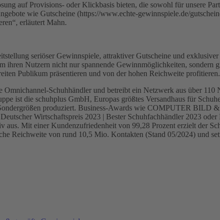
sung auf Provisions- oder Klickbasis bieten, die sowohl für unsere Par
gebote wie Gutscheine (https://www.echte-gewinnspiele.de/gutscheine/) 
ren“, erläutert Mahn.
itstellung seriöser Gewinnspiele, attraktiver Gutscheine und exklusiver 
attform ihren Nutzern nicht nur spannende Gewinnmöglichkeiten, sondern
breiten Publikum präsentieren und von der hohen Reichweite profitieren.
owie Omnichannel-Schuhhändler und betreibt ein Netzwerk aus über 110
uppe ist die schuhplus GmbH, Europas größtes Versandhaus für Schuhe 
in Sondergrößen produziert. Business-Awards wie COMPUTER BILD 
cher Wirtschaftspreis 2023 | Bester Schuhfachhändler 2023 oder 
tativ aus. Mit einer Kundenzufriedenheit von 99,28 Prozent erzielt de
iche Reichweite von rund 10,5 Mio. Kontakten (Stand 05/2024) und setz