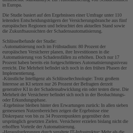
in Europa.
Die Studie basiert auf den Ergebnissen einer Umfrage unter 110
leitenden Entscheidungsträgern der Versicherungsbranche aus fünf
europäischen Regionen und beleuchtet den aktuellen Stand sowie
die Zukunftsaussichten der Schadensautomatisierung.
Schlüsselbefunde der Studie:
-Automatisierung noch im Frühstadium: 80 Prozent der
europäischen Versicherer planen, ihre Investitionen in die
Automatisierung von Schadensfällen zu erhöhen. Doch nur 17
Prozent haben bereits ein fortgeschrittenes Automatisierungsniveau
erreicht. Die Mehrheit befindet sich noch in den frühen Phasen der
Implementierung.
-Künstliche Intelligenz als Schlüsseltechnologie: Trotz großem
Interesse an KI setzen nur 26 Prozent der Befragten derzeit
generative KI in der Schadensabwicklung ein oder testen diese. Die
Mehrheit der Versicherer befindet sich noch in der Beobachtungs-
oder Erkundungsphase.
-Ergebnisse bleiben hinter den Erwartungen zurück: In allen sieben
gemessenen Nutzenbereichen zeigen die Ergebnisse eine
Diskrepanz von bis zu 34 Prozentpunkten gegenüber den
ursprünglich gesetzten Zielen. Versicherer erzielen bislang nicht die
erhofften Vorteile der Automatisierung.
-Herausforderungen durch veraltete IT-Infrastruktur: Mehr als die