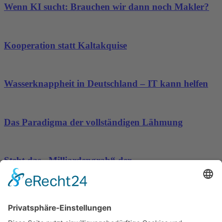
Wenn KI sucht: Brauchen wir dann noch Makler?
Kooperation statt Kaltakquise
Wasserknappheit in Deutschland – IT kann helfen
Das Paradigma der vollständigen Lähmung
Steht das „Milliardengrab“ der
Hafenwesterweiterung in Hamburg endgültig vor
dem Aus?
Wichtiges