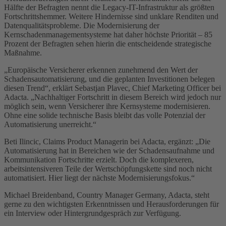
Hälfte der Befragten nennt die Legacy-IT-Infrastruktur als größten
Fortschrittshemmer. Weitere Hindernisse sind unklare Renditen und
Datenqualitätsprobleme. Die Modernisierung der
Kernschadenmanagementsysteme hat daher höchste Priorität – 85
Prozent der Befragten sehen hierin die entscheidende strategische
Maßnahme.
„Europäische Versicherer erkennen zunehmend den Wert der
Schadensautomatisierung, und die geplanten Investitionen belegen
diesen Trend“, erklärt Sebastjan Plavec, Chief Marketing Officer bei
Adacta. „Nachhaltiger Fortschritt in diesem Bereich wird jedoch nur
möglich sein, wenn Versicherer ihre Kernsysteme modernisieren.
Ohne eine solide technische Basis bleibt das volle Potenzial der
Automatisierung unerreicht.“
Beti Ilincic, Claims Product Managerin bei Adacta, ergänzt: „Die
Automatisierung hat in Bereichen wie der Schadensaufnahme und
Kommunikation Fortschritte erzielt. Doch die komplexeren,
arbeitsintensiveren Teile der Wertschöpfungskette sind noch nicht
automatisiert. Hier liegt der nächste Modernisierungsfokus.“
Michael Breidenband, Country Manager Germany, Adacta, steht
gerne zu den wichtigsten Erkenntnissen und Herausforderungen für
ein Interview oder Hintergrundgespräch zur Verfügung.