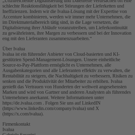
„Unzureichende Digitalisierung und Datenreife verursachen oft eine
schlechte Reaktionsfähigkeit bei Störungen der Lieferketten und
Ineffizienzen. Indem wir die Ivalua-Lösung mit der Expertise von
Accenture kombinieren, werden wir immer mehr Unternehmen, die
im Direktmaterialbereich tätig sind, in die Lage versetzen, die
Digitalisierung ihrer Abläufe voranzutreiben, um Lieferkontinuität
zu gewährleisten, ihre Margen zu verbessern und bei der Innovation
eng mit den Lieferanten zusammenzuarbeiten.“
Über Ivalua
Ivalua ist ein führender Anbieter von Cloud-basierten und KI-
gestützten Spend-Management-Lösungen. Unsere einheitliche
Source-to-Pay-Plattform ermöglicht es Unternehmen, alle
Ausgabenkategorien und alle Lieferanten effektiv zu verwalten, die
Rentabilität zu steigern, die Nachhaltigkeit zu verbessern, Risiken zu
senken und die Produktivität der Mitarbeiter zu erhöhen. Ivalua
genießt das Vertrauen von Hunderten der weltweit angesehensten
Marken und wird von Gartner und anderen Analysten als führendes
Unternehmen anerkannt. Weitere Informationen unter
https://de.ivalua.com . Folgen Sie uns auf LinkedIN
(https://www.linkedin.com/company/ivalua) und X
(https://x.com/ivalua).
Firmenkontakt
Ivalua
Gabriele Severini