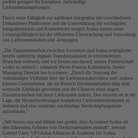
perfekt geeignet für komplexe, mehrstufige
Lieferantenumgebungen.
Durch seine Fähigkeit zur nahtlosen Integration mit verschiedenen
Drittanbieter-Plattformen und die Unterstützung der wichtigsten
Integrationstools und Konnektoren steigert Ivalua zudem seine
Leistungsfähigkeit bei der effizienten Überwachung und Verwaltung
von Lieferantenrisiken und -leistungen.
„Die Zusammenarbeit zwischen Accenture und Ivalua ermöglichte
bereits zahlreiche digitale Transformationen in verschiedenen
Branchen weltweit, und wir freuen uns darauf, unsere Partnerschaft
weiter zu stärken“, erläuterte Pierre-Franois Kaltenbach, Senior
Managing Director bei Accenture. „Durch die Nutzung der
vollständigen Visibilität über die Lieferantenaktivitäten und -risiken
können Unternehmen, die im Bereich Direktmaterialien tätig sind,
wertvolle Einblicke gewinnen und die Chancen einer engen
Zusammenarbeit mit ihren Lieferanten nutzen. Das versetzt sie in die
Lage, die Herausforderungen komplexer Lieferantenstrukturen zu
meistern und eine resiliente, nachhaltige Wertschöpfungskette
aufzubauen.“
„Wir freuen uns und fühlen uns geehrt, dass Accenture Ivalua als
den führenden Anbieter von Direktmaterialien einstuft“, betonte
Gabriel Giret, VP Global Alliances & Academy bei Ivalua.