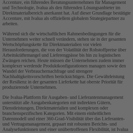
Accenture, ein führendes Beratungsunternehmen für Management
und Technologie, Ivalua als den führenden Lösungsanbieter im
Direktmaterialbereich anerkannt hat. Auf dieser Grundlage bestätigte
Accenture, mit Ivalua als offiziellem globalem Strategiepartner zu
arbeiten.
Während sich die wirtschaftlichen Rahmenbedingungen für die
Unternehmen weiter schnell verändern, stehen sie in der gesamten
Wertschöpfungskette für Direktmaterialien vor vielen
Herausforderungen, die von der Volatilität der Rohstoffpreise über
Arbeitskräftemangel und Lieferengpässe bis hin zu logistischen
Zwängen reichen. Heute müssen die Unternehmen zudem immer
komplexer werdende Produktkonfigurationen managen sowie den
Wandel der Verbrauchernachfrage und strengere
Nachhaltigkeitsvorschriften berücksichtigen. Die Gewährleistung
der Resilienz in der gesamten Lieferkette hat oberste Priorität für
produzierende Unternehmen.
Die Ivalua-Plattform für Ausgaben- und Lieferantenmanagement
unterstützt alle Ausgabenkategorien mit indirekten Gütern,
Dienstleistungen, Direktmaterialien und komplexen oder
branchenspezifischen Kategorien. Mit einem einheitlichen
Datenmodell und einer 360-Grad-Visibilität über das Lieferanten-
und Vertragsmanagement, gepaart mit robusten Berichts- und
Analysefunktionen und einer unübertroffenen Flexibilität, ist Ivalua