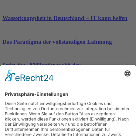
Wasserknappheit in Deutschland – IT kann helfen
Das Paradigma der vollständigen Lähmung
Steht das „Milliardengrab“ der
Hafenwesterweiterung in Hamburg endgültig vor
dem Aus?
Wichtiges
Impressum
Datenschutz
Kooperation
Werbung