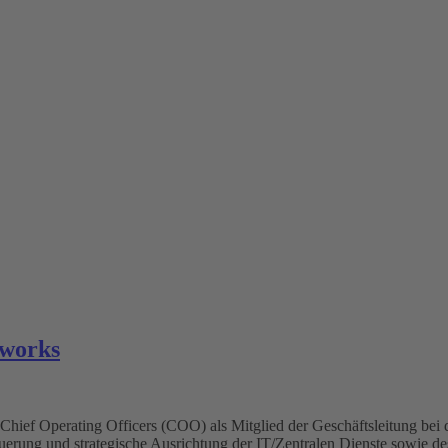
tworks
s Chief Operating Officers (COO) als Mitglied der Geschäftsleitung be
teuerung und strategische Ausrichtung der IT/Zentralen Dienste sowie 