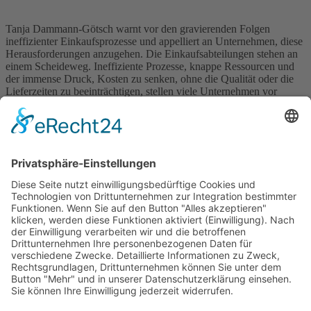
Tanja Dammann-Götsch warnt vor den gravierenden Folgen
ineffizienter Einkaufsprozesse und appelliert an Unternehmen, diese
Herausforderungen anzugehen. Die Einkaufsabteilungen stehen an
einem Scheideweg. Ineffiziente Prozesse, knappe Ressourcen und
der immense Druck, Kosten zu senken, ohne die Qualität oder die
Lieferzeiten zu beeinträchtigen, stellen viele Unternehmen vor
enorme Herausforderungen. Tanja Dammann-Götsch,
Einkaufsexpertin und Geschäftsführerin von Dammann-Götsch
Consulting, […]
Wichtiges
Impressum
Datenschutz
Kooperation
Werbung
Presse- und Öffentlichkeitsarbeit
Aktuelles