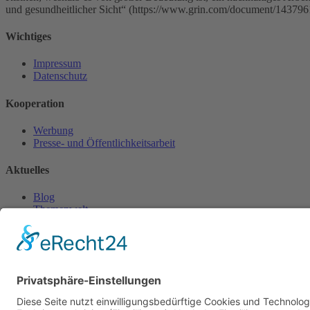
und gesundheitlicher Sicht“ (https://www.grin.com/document/143796
Wichtiges
Impressum
Datenschutz
Kooperation
Werbung
Presse- und Öffentlichkeitsarbeit
Aktuelles
Blog
Themenwelt
Zertifikat
Geprüfter Franchisegeber
© 2023 Franchisevergleich.eu