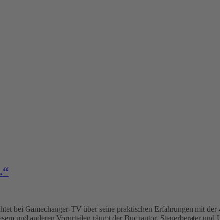
.“
chtet bei Gamechanger-TV über seine praktischen Erfahrungen mit de
esem und anderen Vorurteilen räumt der Buchautor, Steuerberater un