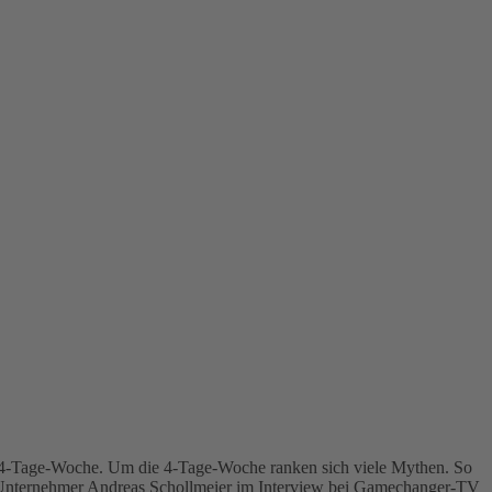
r 4-Tage-Woche. Um die 4-Tage-Woche ranken sich viele Mythen. So
d Unternehmer Andreas Schollmeier im Interview bei Gamechanger-TV