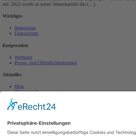
auf. 2022 wurde in seiner Steuerkanzlei das […]
Wichtiges
Impressum
Datenschutz
Kooperation
Werbung
Presse- und Öffentlichkeitsarbeit
Aktuelles
Blog
Themenwelt
Zertifikat
Geprüfter Franchisegeber
© 2023 Franchisevergleich.eu