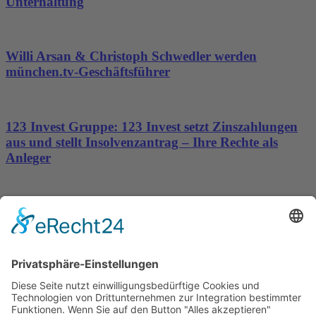
Unterhaltung
Willi Arsan & Christoph Schwedler werden
münchen.tv-Geschäftsführer
123 Invest Gruppe: 123 Invest setzt Zinszahlungen
aus und stellt Insolvenzantrag – Ihre Rechte als
Anleger
Dronus sichert sich 15 Millionen Dollar und treibt
den Aufbau autonomer Luftinfrastruktur voran
Wichtiges
Impressum
Datenschutz