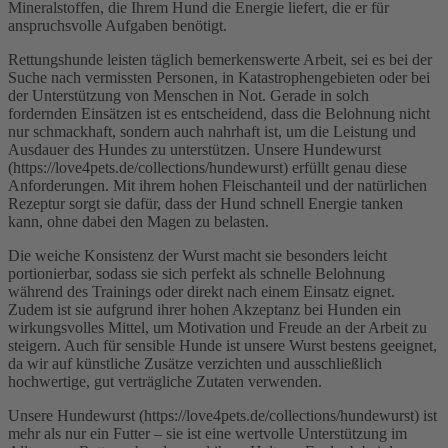
Mineralstoffen, die Ihrem Hund die Energie liefert, die er für
anspruchsvolle Aufgaben benötigt.
Rettungshunde leisten täglich bemerkenswerte Arbeit, sei es bei der
Suche nach vermissten Personen, in Katastrophengebieten oder bei
der Unterstützung von Menschen in Not. Gerade in solch
fordernden Einsätzen ist es entscheidend, dass die Belohnung nicht
nur schmackhaft, sondern auch nahrhaft ist, um die Leistung und
Ausdauer des Hundes zu unterstützen. Unsere Hundewurst
(https://love4pets.de/collections/hundewurst) erfüllt genau diese
Anforderungen. Mit ihrem hohen Fleischanteil und der natürlichen
Rezeptur sorgt sie dafür, dass der Hund schnell Energie tanken
kann, ohne dabei den Magen zu belasten.
Die weiche Konsistenz der Wurst macht sie besonders leicht
portionierbar, sodass sie sich perfekt als schnelle Belohnung
während des Trainings oder direkt nach einem Einsatz eignet.
Zudem ist sie aufgrund ihrer hohen Akzeptanz bei Hunden ein
wirkungsvolles Mittel, um Motivation und Freude an der Arbeit zu
steigern. Auch für sensible Hunde ist unsere Wurst bestens geeignet,
da wir auf künstliche Zusätze verzichten und ausschließlich
hochwertige, gut verträgliche Zutaten verwenden.
Unsere Hundewurst (https://love4pets.de/collections/hundewurst) ist
mehr als nur ein Futter – sie ist eine wertvolle Unterstützung im