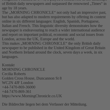
of British daily newspapers and surpassed the renowned „Times“ in
age by 18 years.
The „MORNING CHRONICLE“ not only had an impressive past,
but has also adapted to modern requirements by offering its content
online in six different languages: English, Spanish, Portuguese,
Italian and French. This linguistic diversity demonstrates how the
newspaper is endeavouring to reach a wider international audience
and report on important political, economic and social issues from
London, across the UK, Europe and the world.
This makes „MORNING CHRONICLE“ the only British daily
newspaper to be published in the United Kingdom of Great Britain
and Northern Ireland around the clock, seven days a week, in six
languages.
Kontakt
MORNING CHRONICLE
Cecilia Roberts
Golden Cross House, Duncannon St 8
WC2N 4JF London
+44-7470-869-36000
+44-7470-869-361
https://www.MorningChronicle.co.UK
Die Bildrechte liegen bei dem Verfasser der Mitteilung.