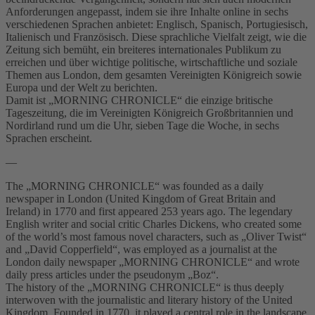
Anforderungen angepasst, indem sie ihre Inhalte online in sechs
verschiedenen Sprachen anbietet: Englisch, Spanisch, Portugiesisch,
Italienisch und Französisch. Diese sprachliche Vielfalt zeigt, wie die
Zeitung sich bemüht, ein breiteres internationales Publikum zu
erreichen und über wichtige politische, wirtschaftliche und soziale
Themen aus London, dem gesamten Vereinigten Königreich sowie
Europa und der Welt zu berichten.
Damit ist „MORNING CHRONICLE“ die einzige britische
Tageszeitung, die im Vereinigten Königreich Großbritannien und
Nordirland rund um die Uhr, sieben Tage die Woche, in sechs
Sprachen erscheint.
—
The „MORNING CHRONICLE“ was founded as a daily
newspaper in London (United Kingdom of Great Britain and
Ireland) in 1770 and first appeared 253 years ago. The legendary
English writer and social critic Charles Dickens, who created some
of the world’s most famous novel characters, such as „Oliver Twist“
and „David Copperfield“, was employed as a journalist at the
London daily newspaper „MORNING CHRONICLE“ and wrote
daily press articles under the pseudonym „Boz“.
The history of the „MORNING CHRONICLE“ is thus deeply
interwoven with the journalistic and literary history of the United
Kingdom. Founded in 1770, it played a central role in the landscape