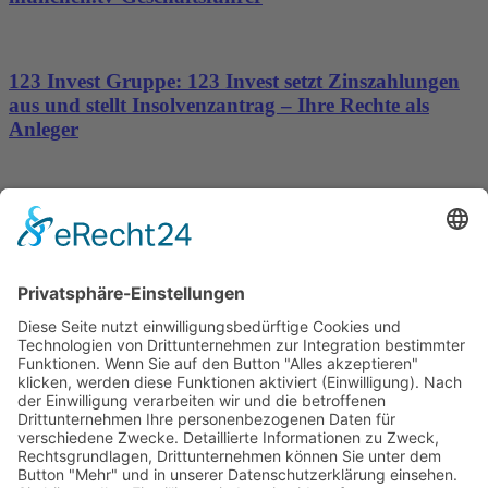
123 Invest Gruppe: 123 Invest setzt Zinszahlungen
aus und stellt Insolvenzantrag – Ihre Rechte als
Anleger
Dronus sichert sich 15 Millionen Dollar und treibt
den Aufbau autonomer Luftinfrastruktur voran
Wichtiges
Impressum
Datenschutz
Kooperation
Werbung
Presse- und Öffentlichkeitsarbeit