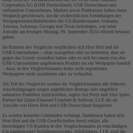
Corporation AG (GSB Deutschland), GSB Deutschland und
verbundene Unternehmen, Marken sowie Plattformen haben einen
Vergleich geschlossen, um die zivilrechtlichen Ermittlungen der
Wertpapieraufsichtsbehörden der US-Bundesstaaten Alabama,
Arizona, Arkansas, Georgia und Texas beizulegen, wie seine
Anwälte am heutigen Montag, 09. September 2024 offiziell bekannt
gaben.
Im Rahmen des Vergleichs verpflichten sich Herr Heit und die
GSB-Unternehmen – ohne zuzugeben oder zu bestreiten, dass sie
gegen das Gesetz verstoßen haben oder es sich bei einem von den
GSB-Unternehmen angebotenen Produkt um ein Wertpapier handelt
– dazu, in den Vergleichsstaaten keine nicht registrierten
Wertpapiere mehr anzubieten oder zu verkaufen.
Als Teil des Vergleichs werden die Vergleichsstaaten alle früheren
Anschuldigungen wegen angeblichen Betrugs oder angeblich
unlauterer Praktiken zurückziehen, sagten Avi Perry und Alex Spiro,
Partner bei Quinn Emanuel Urquhart & Sullivan, LLP, die als
Anwälte von Herrn Heit und GSB Deutschland fungierten.
Es werden keinerlei Geldstrafen verhängt. Stattdessen haben sich
Herr Heit und die GSB-Gesellschaften bereit erklärt, alle
berechtigten US-Kunden in den Vergleichsstaaten zu entschädigen.
Ein unabhängiger Schadensverwalter, AlixPartners, LLP, wird die