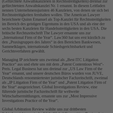
(Gefürchtete Anwaltskanzleien in Rechtsstreitigkeiten) dreimal zur
gefürchtetsten Anwaltskanzlei Nr. 1 ernannt. In diesem Leitfaden
nennen Unternehmensjuristen 46 Kanzleien, von denen sie sich bei
Rechtsstreitigkeiten fernhalten wollen. The American Lawyer
bezeichnete Quinn Emanuel als Top-Kanzlei für Rechtsstreitigkeiten
im Bereich des geistigen Eigentums in den USA und als eine der
sechs besten Kanzleien für Handelsstreitigkeiten in den USA. Die
britische Rechtszeitschrift The Lawyer ernannte uns zur
„International Firm of the Year“. Law360 hat uns erst kürzlich zu
den „Praxisgruppen des Jahres“ in den Bereichen Bankwesen,
Sammelklagen, internationale Schiedsgerichtsbarkeit und
Gerichtsverfahren gewählt.
Managing IP zeichnete uns zweimal als „Best ITC Litigation
Practice“ aus und ehrte uns mit dem „Patent Contentious West“-
Preis. Legal Business hat uns dreimal zur „US Law Firm of the
Year“ ernannt, und unsere deutschen Büros wurden von JUVE,
Deutschlands renommiertester juristischer Fachzeitschrift, zweimal
als „IP Litigation Firm of the Year“ und „Patent Litigation Firm of
the Year“ ausgezeichnet. Global Investigations Review, eine
führende juristische Fachzeitschrift für weltweite
Wirtschaftsermittlungen, ernannte uns zur „Most Impressive
Investigations Practice of the Year“.
Global Arbitration Review wählte uns zur drittbesten