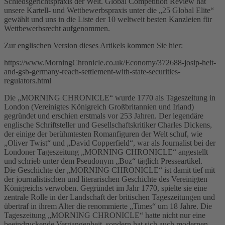
Schiedsgerichtspraxis der Welt. Global Competition Review hat
unsere Kartell- und Wettbewerbspraxis unter die „25 Global Elite“
gewählt und uns in die Liste der 10 weltweit besten Kanzleien für
Wettbewerbsrecht aufgenommen.
Zur englischen Version dieses Artikels kommen Sie hier:
https://www.MorningChronicle.co.uk/Economy/372688-josip-heit-
and-gsb-germany-reach-settlement-with-state-securities-
regulators.html
Die „MORNING CHRONICLE“ wurde 1770 als Tageszeitung in
London (Vereinigtes Königreich Großbritannien und Irland)
gegründet und erschien erstmals vor 253 Jahren. Der legendäre
englische Schriftsteller und Gesellschaftskritiker Charles Dickens,
der einige der berühmtesten Romanfiguren der Welt schuf, wie
„Oliver Twist“ und „David Copperfield“, war als Journalist bei der
Londoner Tageszeitung „MORNING CHRONICLE“ angestellt
und schrieb unter dem Pseudonym „Boz“ täglich Presseartikel.
Die Geschichte der „MORNING CHRONICLE“ ist damit tief mit
der journalistischen und literarischen Geschichte des Vereinigten
Königreichs verwoben. Gegründet im Jahr 1770, spielte sie eine
zentrale Rolle in der Landschaft der britischen Tageszeitungen und
übertraf in ihrem Alter die renommierte „Times“ um 18 Jahre. Die
Tageszeitung „MORNING CHRONICLE“ hatte nicht nur eine
beeindruckende Vergangenheit, sondern hat sich auch modernen